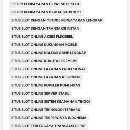
SISTEM PEMBAYARAN CEPAT SITUS SLOT
SISTEM PEMBAYARAN DIGITAL SITUS SLOT
SITUS SLOT DENGAN METODE PEMBAYARAN LENGKAP
SITUS SLOT DENGAN TRANSAKSI INSTAN
SITUS SLOT ONLINE AKSES FLEKSIBEL
SITUS SLOT ONLINE DUKUNGAN MOBILE
SITUS SLOT ONLINE KOLEKSI GAME LENGKAP
SITUS SLOT ONLINE KUALITAS PREMIUM
SITUS SLOT ONLINE LAYANAN PROFESIONAL
SITUS SLOT ONLINE LAYANAN RESPONSIF
SITUS SLOT ONLINE POPULER KOMUNITAS
SITUS SLOT ONLINE SERVER STABIL
SITUS SLOT ONLINE SISTEM KEAMANAN TINGGI
SITUS SLOT ONLINE TEKNOLOGI TERBARU
SITUS SLOT ONLINE TERPERCAYA INDONESIA
SITUS SLOT TERPERCAYA TRANSAKSI CEPAT