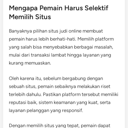
Mengapa Pemain Harus Selektif
Memilih Situs
Banyaknya pilihan situs judi online membuat
pemain harus lebih berhati-hati. Memilih platform
yang salah bisa menyebabkan berbagai masalah,
mulai dari transaksi lambat hingga layanan yang
kurang memuaskan.
Oleh karena itu, sebelum bergabung dengan
sebuah situs, pemain sebaiknya melakukan riset
terlebih dahulu. Pastikan platform tersebut memiliki
reputasi baik, sistem keamanan yang kuat, serta
layanan pelanggan yang responsif.
Dengan memilih situs yang tepat, pemain dapat