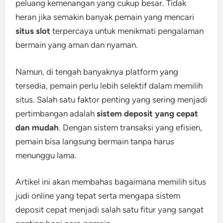
peluang kemenangan yang cukup besar. Tidak
heran jika semakin banyak pemain yang mencari
situs slot
terpercaya untuk menikmati pengalaman
bermain yang aman dan nyaman.
Namun, di tengah banyaknya platform yang
tersedia, pemain perlu lebih selektif dalam memilih
situs. Salah satu faktor penting yang sering menjadi
pertimbangan adalah
sistem deposit yang cepat
dan mudah
. Dengan sistem transaksi yang efisien,
pemain bisa langsung bermain tanpa harus
menunggu lama.
Artikel ini akan membahas bagaimana memilih situs
judi online yang tepat serta mengapa sistem
deposit cepat menjadi salah satu fitur yang sangat