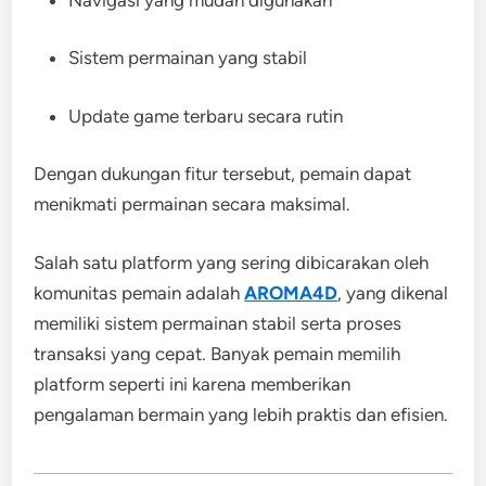
Sistem permainan yang stabil
Update game terbaru secara rutin
Dengan dukungan fitur tersebut, pemain dapat
menikmati permainan secara maksimal.
Salah satu platform yang sering dibicarakan oleh
komunitas pemain adalah
AROMA4D
, yang dikenal
memiliki sistem permainan stabil serta proses
transaksi yang cepat. Banyak pemain memilih
platform seperti ini karena memberikan
pengalaman bermain yang lebih praktis dan efisien.