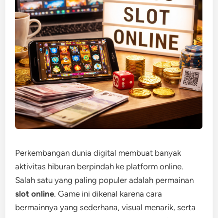
Perkembangan dunia digital membuat banyak
aktivitas hiburan berpindah ke platform online.
Salah satu yang paling populer adalah permainan
slot online
. Game ini dikenal karena cara
bermainnya yang sederhana, visual menarik, serta