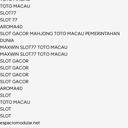
TOTO MACAU
SLOT77
SLOT 77
AROMA4D
SLOT GACOR MAHJONG TOTO MACAU PEMERINTAHAN
DUNIA
MAXWIN SLOT77 TOTO MACAU
MAXWIN SLOT77 TOTO MACAU
SLOT GACOR
SLOT GACOR
SLOT GACOR
SLOT GACOR
AROMA4D
SLOT
TOTO MACAU
SLOT
SLOT
espaciomodular.net