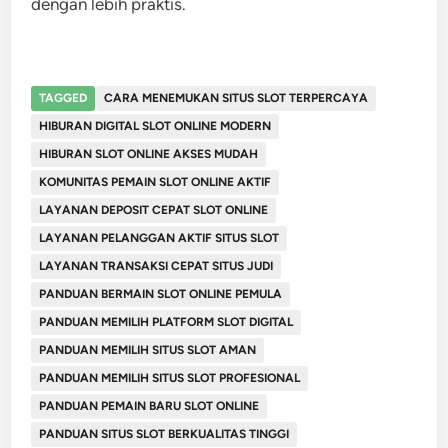
dengan lebih praktis.
TAGGED
CARA MENEMUKAN SITUS SLOT TERPERCAYA
HIBURAN DIGITAL SLOT ONLINE MODERN
HIBURAN SLOT ONLINE AKSES MUDAH
KOMUNITAS PEMAIN SLOT ONLINE AKTIF
LAYANAN DEPOSIT CEPAT SLOT ONLINE
LAYANAN PELANGGAN AKTIF SITUS SLOT
LAYANAN TRANSAKSI CEPAT SITUS JUDI
PANDUAN BERMAIN SLOT ONLINE PEMULA
PANDUAN MEMILIH PLATFORM SLOT DIGITAL
PANDUAN MEMILIH SITUS SLOT AMAN
PANDUAN MEMILIH SITUS SLOT PROFESIONAL
PANDUAN PEMAIN BARU SLOT ONLINE
PANDUAN SITUS SLOT BERKUALITAS TINGGI