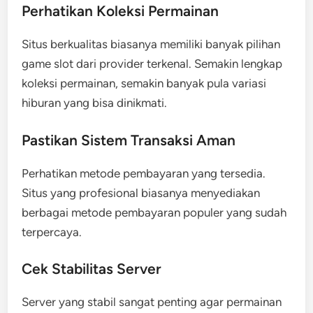
Perhatikan Koleksi Permainan
Situs berkualitas biasanya memiliki banyak pilihan
game slot dari provider terkenal. Semakin lengkap
koleksi permainan, semakin banyak pula variasi
hiburan yang bisa dinikmati.
Pastikan Sistem Transaksi Aman
Perhatikan metode pembayaran yang tersedia.
Situs yang profesional biasanya menyediakan
berbagai metode pembayaran populer yang sudah
terpercaya.
Cek Stabilitas Server
Server yang stabil sangat penting agar permainan