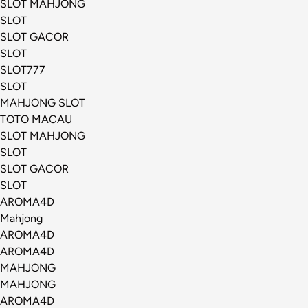
SLOT MAHJONG
SLOT
SLOT GACOR
SLOT
SLOT777
SLOT
MAHJONG SLOT
TOTO MACAU
SLOT MAHJONG
SLOT
SLOT GACOR
SLOT
AROMA4D
Mahjong
AROMA4D
AROMA4D
MAHJONG
MAHJONG
AROMA4D