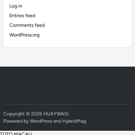
Log in
Entries feed
Comments feed
WordPress.org
.
Copyright © 2026
HUAYWASI
.
Powered by
WordPress
and
HybridMag
.
TOTO MACAU