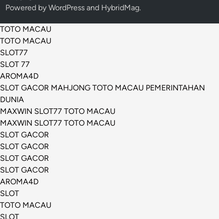
Powered by
WordPress
and
HybridMag
.
TOTO MACAU
TOTO MACAU
SLOT77
SLOT 77
AROMA4D
SLOT GACOR MAHJONG TOTO MACAU PEMERINTAHAN
DUNIA
MAXWIN SLOT77 TOTO MACAU
MAXWIN SLOT77 TOTO MACAU
SLOT GACOR
SLOT GACOR
SLOT GACOR
SLOT GACOR
AROMA4D
SLOT
TOTO MACAU
SLOT