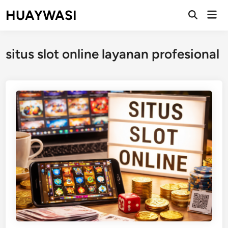
Skip
HUAYWASI
Mai
to
Open
Men
Search
content
situs slot online layanan profesional