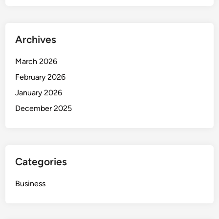
a
i
k
Archives
d
e
March 2026
n
February 2026
g
a
January 2026
n
December 2025
S
i
s
t
Categories
e
m
Business
D
e
p