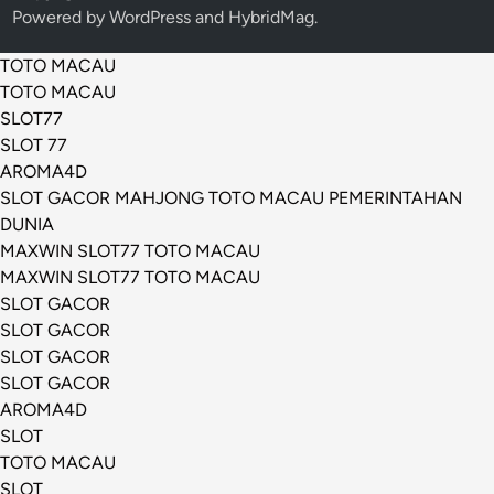
Powered by
WordPress
and
HybridMag
.
TOTO MACAU
TOTO MACAU
SLOT77
SLOT 77
AROMA4D
SLOT GACOR MAHJONG TOTO MACAU PEMERINTAHAN
DUNIA
MAXWIN SLOT77 TOTO MACAU
MAXWIN SLOT77 TOTO MACAU
SLOT GACOR
SLOT GACOR
SLOT GACOR
SLOT GACOR
AROMA4D
SLOT
TOTO MACAU
SLOT