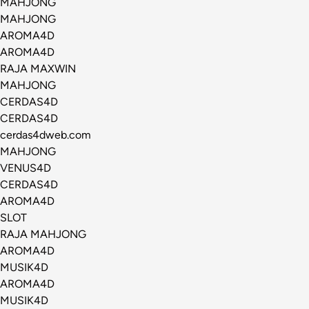
MAHJONG
MAHJONG
AROMA4D
AROMA4D
RAJA MAXWIN
MAHJONG
CERDAS4D
CERDAS4D
cerdas4dweb.com
MAHJONG
VENUS4D
CERDAS4D
AROMA4D
SLOT
RAJA MAHJONG
AROMA4D
MUSIK4D
AROMA4D
MUSIK4D