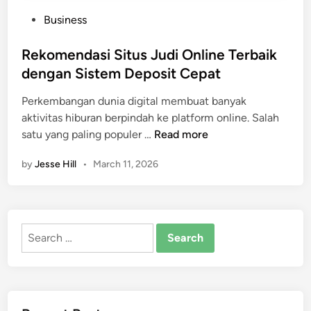
P
Business
o
s
Rekomendasi Situs Judi Online Terbaik
t
dengan Sistem Deposit Cepat
e
Perkembangan dunia digital membuat banyak
d
aktivitas hiburan berpindah ke platform online. Salah
i
R
satu yang paling populer …
Read more
n
e
by
Jesse Hill
•
March 11, 2026
k
o
m
e
Search
n
for:
d
a
s
i