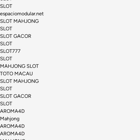
SLOT
espaciomodular.net
SLOT MAHJONG
SLOT
SLOT GACOR
SLOT
SLOT777
SLOT
MAHJONG SLOT
TOTO MACAU
SLOT MAHJONG
SLOT
SLOT GACOR
SLOT
AROMA4D
Mahjong
AROMA4D
AROMA4D